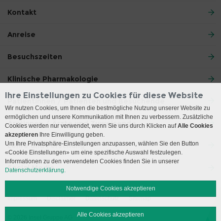
Kontakt
Anreise
Besuchszeiten
Klinische Pharmakologie
Ihre Einstellungen zu Cookies für diese Website
Patientinnen / Patienten und Besuchende
Wir nutzen Cookies, um Ihnen die bestmögliche Nutzung unserer Website zu
ermöglichen und unsere Kommunikation mit Ihnen zu verbessern. Zusätzliche
Ärztinnen / Ärzte und Zuweisende
Cookies werden nur verwendet, wenn Sie uns durch Klicken auf
Alle Cookies
akzeptieren
Ihre Einwilligung geben.
Um Ihre Privatsphäre-Einstellungen anzupassen, wählen Sie den Button
Lehre und Forschung
«Cookie Einstellungen» um eine spezifische Auswahl festzulegen.
Informationen zu den verwendeten Cookies finden Sie in unserer
Social Media
Datenschutzerklärung.
Notwendige Cookies akzeptieren
Impressum
Disclaimer
Datenschutz
Sitemap
Alle Cookies akzeptieren
© 2026 Insel Gruppe AG