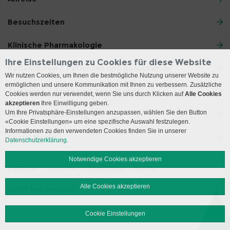
Besuchszeiten
Klinische Pharmakologie
Ihre Einstellungen zu Cookies für diese Website
Patientinnen / Patienten und Besuchende
Wir nutzen Cookies, um Ihnen die bestmögliche Nutzung unserer Website zu
ermöglichen und unsere Kommunikation mit Ihnen zu verbessern. Zusätzliche
Ärztinnen / Ärzte und Zuweisende
Cookies werden nur verwendet, wenn Sie uns durch Klicken auf
Alle Cookies
akzeptieren
Ihre Einwilligung geben.
Um Ihre Privatsphäre-Einstellungen anzupassen, wählen Sie den Button
Lehre und Forschung
«Cookie Einstellungen» um eine spezifische Auswahl festzulegen.
Informationen zu den verwendeten Cookies finden Sie in unserer
Social Media
Datenschutzerklärung.
Notwendige Cookies akzeptieren
Impressum
Disclaimer
Datenschutz
Sitemap
Alle Cookies akzeptieren
© 2026 Insel Gruppe AG
Cookie Einstellungen