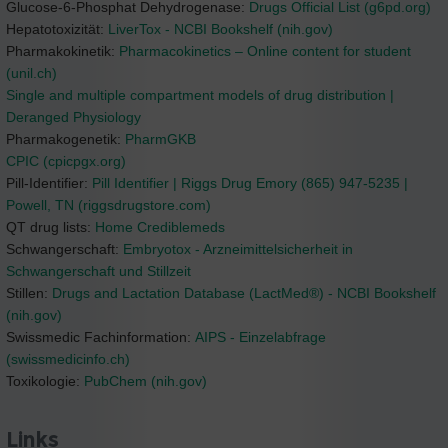
Glucose-6-Phosphat Dehydrogenase:
Drugs Official List (g6pd.org)
Hepatotoxizität:
LiverTox - NCBI Bookshelf (nih.gov)
Pharmakokinetik:
Pharmacokinetics – Online content for student
(unil.ch)
Single and multiple compartment models of drug distribution |
Deranged Physiology
Pharmakogenetik:
PharmGKB
CPIC (cpicpgx.org)
Pill-Identifier:
Pill Identifier | Riggs Drug Emory (865) 947-5235 |
Powell, TN (riggsdrugstore.com)
QT drug lists:
Home Crediblemeds
Schwangerschaft:
Embryotox - Arzneimittelsicherheit in
Schwangerschaft und Stillzeit
Stillen:
Drugs and Lactation Database (LactMed®) - NCBI Bookshelf
(nih.gov)
Swissmedic Fachinformation:
AIPS - Einzelabfrage
(swissmedicinfo.ch)
Toxikologie:
PubChem (nih.gov)
Links