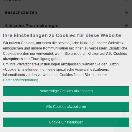
Besuchszeiten
Klinische Pharmakologie
Ihre Einstellungen zu Cookies für diese Website
Patientinnen / Patienten und Besuchende
Wir nutzen Cookies, um Ihnen die bestmögliche Nutzung unserer Website zu
ermöglichen und unsere Kommunikation mit Ihnen zu verbessern. Zusätzliche
Ärztinnen / Ärzte und Zuweisende
Cookies werden nur verwendet, wenn Sie uns durch Klicken auf
Alle Cookies
akzeptieren
Ihre Einwilligung geben.
Um Ihre Privatsphäre-Einstellungen anzupassen, wählen Sie den Button
Lehre und Forschung
«Cookie Einstellungen» um eine spezifische Auswahl festzulegen.
Informationen zu den verwendeten Cookies finden Sie in unserer
Social Media
Datenschutzerklärung.
Notwendige Cookies akzeptieren
Impressum
Disclaimer
Datenschutz
Sitemap
Alle Cookies akzeptieren
© 2026 Insel Gruppe AG
Cookie Einstellungen