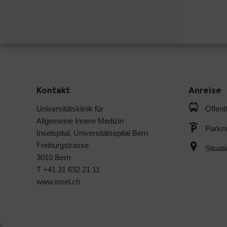
Kontakt
Anreise
Universitätsklinik für
Öffent
Allgemeine Innere Medizin
Parkmö
Inselspital, Universitätsspital Bern
Freiburgstrasse
Situat
3010 Bern
T +41 31 632 21 11
www.insel.ch