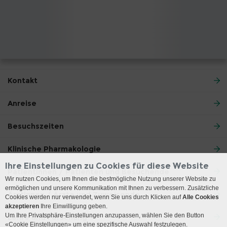
Kontakt
Anreise
Besuchszeiten
Klinische Pharmakologie
Ihre Einstellungen zu Cookies für diese Website
Patientinnen / Patienten und Besuchende
Wir nutzen Cookies, um Ihnen die bestmögliche Nutzung unserer Website zu
ermöglichen und unsere Kommunikation mit Ihnen zu verbessern. Zusätzliche
Ärztinnen / Ärzte und Zuweisende
Cookies werden nur verwendet, wenn Sie uns durch Klicken auf
Alle Cookies
akzeptieren
Ihre Einwilligung geben.
Um Ihre Privatsphäre-Einstellungen anzupassen, wählen Sie den Button
Lehre und Forschung
«Cookie Einstellungen» um eine spezifische Auswahl festzulegen.