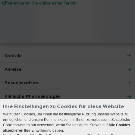
Vereinbaren Sie online einen Termin!
Kontakt
Anreise
Besuchszeiten
Klinische Pharmakologie
Ihre Einstellungen zu Cookies für diese Website
Patientinnen / Patienten und Besuchende
Wir nutzen Cookies, um Ihnen die bestmögliche Nutzung unserer Website zu
ermöglichen und unsere Kommunikation mit Ihnen zu verbessern. Zusätzliche
Ärztinnen / Ärzte und Zuweisende
Cookies werden nur verwendet, wenn Sie uns durch Klicken auf
Alle Cookies
akzeptieren
Ihre Einwilligung geben.