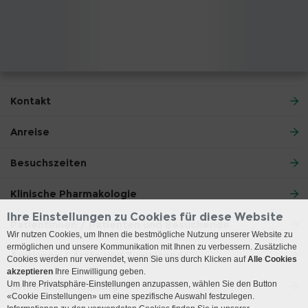
Kontakt
Anreise
Besuchszeiten
Klinische Pharmakologie
Ihre Einstellungen zu Cookies für diese Website
Patientinnen / Patienten und Besuchende
Wir nutzen Cookies, um Ihnen die bestmögliche Nutzung unserer Website zu
ermöglichen und unsere Kommunikation mit Ihnen zu verbessern. Zusätzliche
Ärztinnen / Ärzte und Zuweisende
Cookies werden nur verwendet, wenn Sie uns durch Klicken auf
Alle Cookies
akzeptieren
Ihre Einwilligung geben.
Um Ihre Privatsphäre-Einstellungen anzupassen, wählen Sie den Button
Lehre und Forschung
«Cookie Einstellungen» um eine spezifische Auswahl festzulegen.