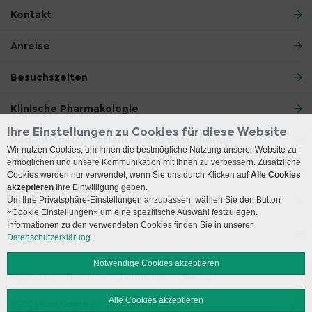
Kontakt
Anreise
Besuchszeiten
Klinische Pharmakologie
Ihre Einstellungen zu Cookies für diese Website
Patientinnen / Patienten und Besuchende
Wir nutzen Cookies, um Ihnen die bestmögliche Nutzung unserer Website zu
ermöglichen und unsere Kommunikation mit Ihnen zu verbessern. Zusätzliche
Ärztinnen / Ärzte und Zuweisende
Cookies werden nur verwendet, wenn Sie uns durch Klicken auf
Alle Cookies
akzeptieren
Ihre Einwilligung geben.
Um Ihre Privatsphäre-Einstellungen anzupassen, wählen Sie den Button
Lehre und Forschung
«Cookie Einstellungen» um eine spezifische Auswahl festzulegen.
Informationen zu den verwendeten Cookies finden Sie in unserer
Social Media
Datenschutzerklärung.
Notwendige Cookies akzeptieren
Impressum
Disclaimer
Datenschutz
Sitemap
Alle Cookies akzeptieren
© 2026 Insel Gruppe AG