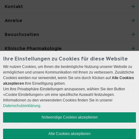
Kontakt
Anreise
Besuchszeiten
Klinische Pharmakologie
Ihre Einstellungen zu Cookies für diese Website
Patientinnen / Patienten und Besuchende
Wir nutzen Cookies, um Ihnen die bestmögliche Nutzung unserer Website zu
ermöglichen und unsere Kommunikation mit Ihnen zu verbessern. Zusätzliche
Ärztinnen / Ärzte und Zuweisende
Cookies werden nur verwendet, wenn Sie uns durch Klicken auf
Alle Cookies
akzeptieren
Ihre Einwilligung geben.
Um Ihre Privatsphäre-Einstellungen anzupassen, wählen Sie den Button
Lehre und Forschung
«Cookie Einstellungen» um eine spezifische Auswahl festzulegen.
Informationen zu den verwendeten Cookies finden Sie in unserer
Social Media
Datenschutzerklärung.
Notwendige Cookies akzeptieren
Impressum
Disclaimer
Datenschutz
Sitemap
Alle Cookies akzeptieren
© 2026 Insel Gruppe AG